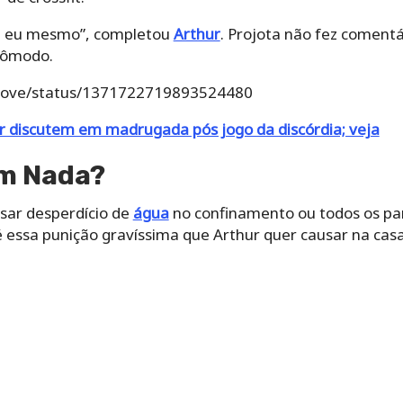
u eu mesmo”, completou
Arthur
. Projota não fez comentá
cômodo.
dove/status/1371722719893524480
r discutem em madrugada pós jogo da discórdia; veja
om Nada?
sar desperdício de
água
no confinamento ou todos os par
 essa punição gravíssima que Arthur quer causar na cas