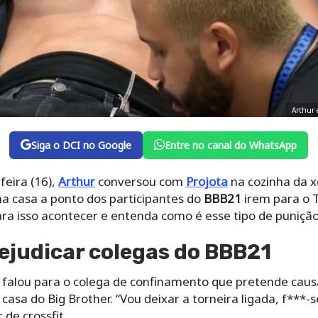
Arthur 
Siga o DCI no Google
Entre no canal do WhatsApp
eira (16),
Arthur
conversou com
Projota
na cozinha da x
a casa a ponto dos participantes do
BBB21
irem para o 
ara isso acontecer e entenda como é esse tipo de puniçã
ejudicar colegas do BBB21
falou para o colega de confinamento que pretende caus
casa do Big Brother. “Vou deixar a torneira ligada, f***-
 de crossfit.