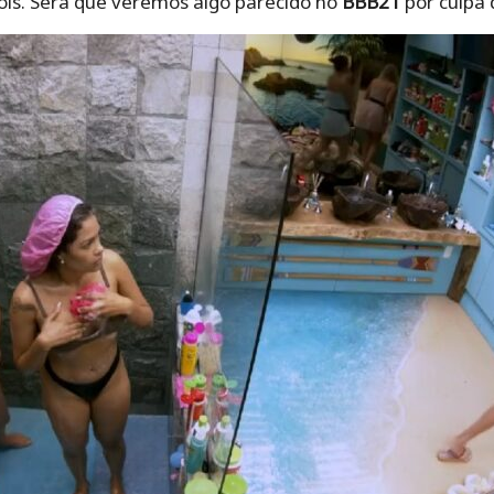
ois. Será que veremos algo parecido no
BBB21
por culpa