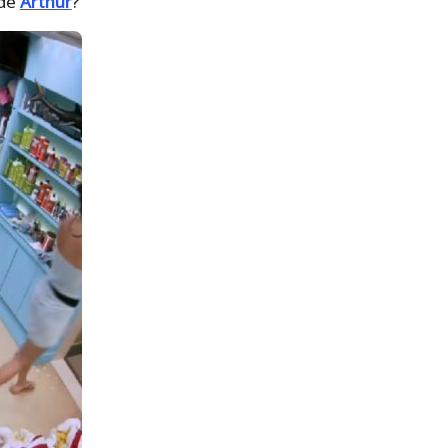
 de
Arthur
?