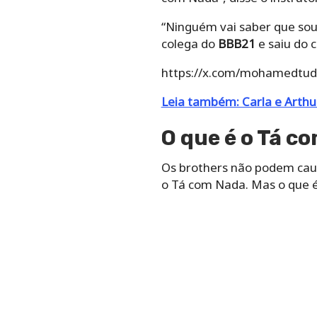
“Ninguém vai saber que so
colega do
BBB21
e saiu do 
https://x.com/mohamedtu
Leia também: Carla e Arthu
O que é o Tá c
Os brothers não podem cau
o Tá com Nada. Mas o que é