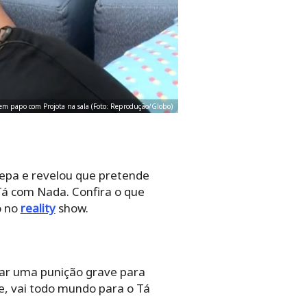
em papo com Projota na sala (Foto: Reprodução/Globo)
epa e revelou que pretende
Tá com Nada. Confira o que
o no
reality
show.
ar uma punição grave para
se, vai todo mundo para o Tá