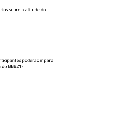
rios sobre a atitude do
ticipantes poderão ir para
a do
BBB21
?