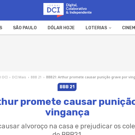
S
SÃO PAULO
DÓLAR HOJE
LOTERIAS
CINEM
A FAZENDA
WEB STORIES
l DCI
›
DCI Mais
›
BBB 21
›
BBB21: Arthur promete causar punição grave por vin
BBB 21
thur promete causar punição
vingança
ausar alvoroço na casa e prejudicar os co
do BBB21.