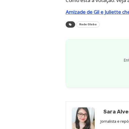
Como está a votação: veja 
Amizade de Gil e Juliette ch
Rede Globo
En
Sara Alve
Jornalista e rep