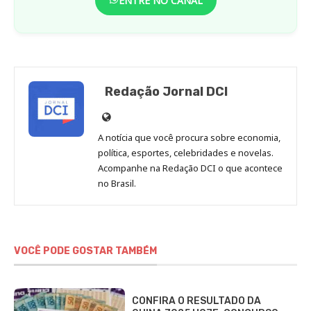
ENTRE NO CANAL
Redação Jornal DCI
Site
de
A notícia que você procura sobre economia,
Redação
política, esportes, celebridades e novelas.
Jornal
Acompanhe na Redação DCI o que acontece
no Brasil.
DCI
VOCÊ PODE GOSTAR TAMBÉM
CONFIRA O RESULTADO DA