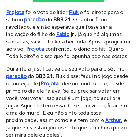
Projota
foi o voto do líder
Fiuk
e foi direto para o
sétimo
paredão
do
BBB 21
. O cantor ficou
revoltado, ele não esperava que fosse ser a
indicação do filho de
Fábio
Jr., já que há algumas
semanas, salvou Fiuk da berlinda. Após o programa
ao vivo,
Projota
confrontou o dono do hit “Quero
Toda Noite” e disse que foi apunhalado nas costas.
Durante a justificativa de seu voto para o sétimo
paredão
do
BBB 21
, Fiuk disse: “aqui no jogo desde
o começo ele [
Projota
] deixou muito claro, desde o
primeiro dia ele falava: ‘se eu precisar votar em
você, vou votar, isso aqui é um jogo, tô aqui pra
jogar. Aqui não tem essa de ser bonzinho, ficar em
cima do muro’. E eu não sinto toda essa
proximidade, assim como ele tem com o
Arthur
, e
já que eles estão juntos sinto que uma hora posso
ser mira dele ou deles”.