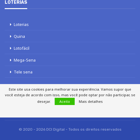
LOTERIAS
Loterias
Quina
Lotofácil
Mega-Sena
Tele sena
Este site usa cookies para melhorar sua experiência. Vamos supor que
você esteja de acordo com isso, mas você pode optar por não participar, se
desejar.
Aceito
Mais detalhes
SOBRE NÓS
AUTORES
FALE COM O JORNAL DCI
POLÍTICA DE PRIVACIDADE
TERMOS DE USO
SITEMAP
© 2020 - 2026 DCI Digital - Todos os direitos reservados