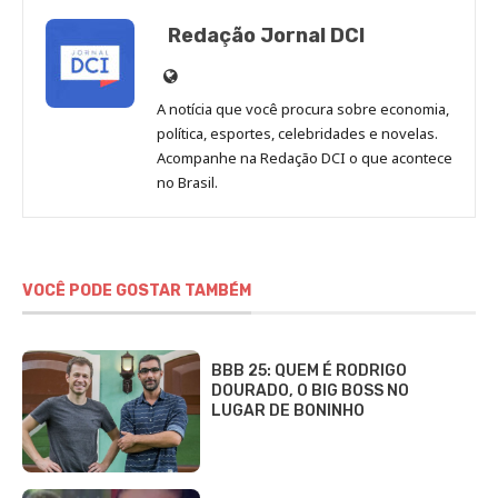
Redação Jornal DCI
Site
de
A notícia que você procura sobre economia,
Redação
política, esportes, celebridades e novelas.
Jornal
Acompanhe na Redação DCI o que acontece
no Brasil.
DCI
VOCÊ PODE GOSTAR TAMBÉM
BBB 25: QUEM É RODRIGO
DOURADO, O BIG BOSS NO
LUGAR DE BONINHO