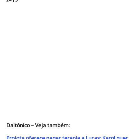
Daltônico – Veja também:
Projota oferece pagar terapia a Lucas; Karol quer