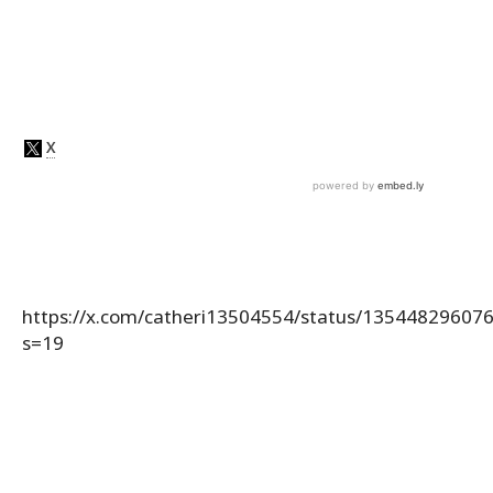
https://x.com/catheri13504554/status/13544829607
s=19