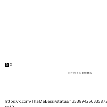
https://x.com/ThaMaBassi/status/135389425633587
s=19