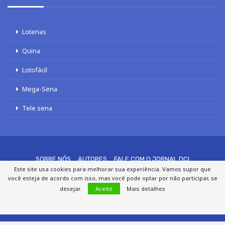
Loterias
Quina
Lotofácil
Mega-Sena
Tele sena
SOBRE NÓS
AUTORES
FALE COM O JORNAL DCI
Este site usa cookies para melhorar sua experiência. Vamos supor que
POLÍTICA DE PRIVACIDADE
TERMOS DE USO
SITEMAP
você esteja de acordo com isso, mas você pode optar por não participar, se
desejar.
Aceito
Mais detalhes
© 2020 - 2026 DCI Digital - Todos os direitos reservados