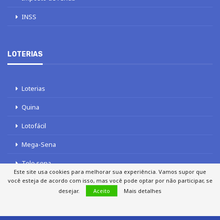
INSS
LOTERIAS
Loterias
Quina
Lotofácil
Mega-Sena
Tele sena
Este site usa cookies para melhorar sua experiência. Vamos supor que
você esteja de acordo com isso, mas você pode optar por não participar, se
desejar.
Aceito
Mais detalhes
SOBRE NÓS
AUTORES
FALE COM O JORNAL DCI