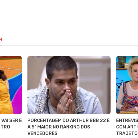
M
 VAI SER E
PORCENTAGEM DO ARTHUR BBB 22 É
ENTREVIS
NTRO
A 5ª MAIOR NO RANKING DOS
COM ART
VENCEDORES
TRAJETÓ