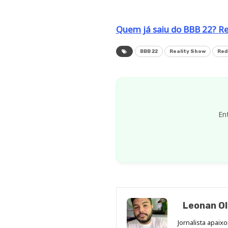
Quem já saiu do BBB 22? Re
BBB 22
Reality Show
Red
En
Leonan Ol
Jornalista apai