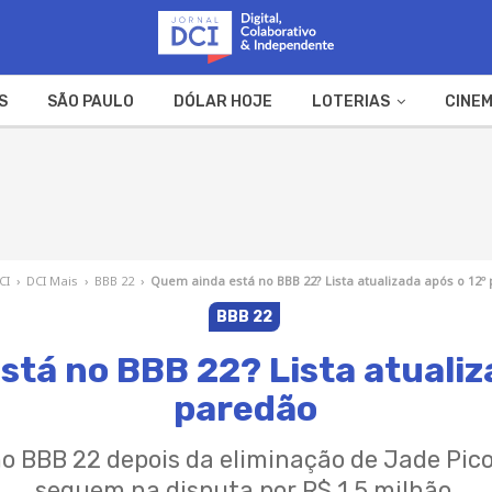
S
SÃO PAULO
DÓLAR HOJE
LOTERIAS
CINEM
A FAZENDA
WEB STORIES
CI
›
DCI Mais
›
BBB 22
›
Quem ainda está no BBB 22? Lista atualizada após o 12º
BBB 22
tá no BBB 22? Lista atualiz
paredão
o BBB 22 depois da eliminação de Jade Pico
seguem na disputa por R$ 1,5 milhão.