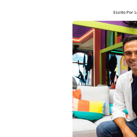
Escrito Por
L