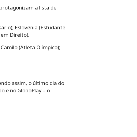
 protagonizam a lista de
sário); Eslovênia (Estudante
em Direito).
 Camilo (Atleta Olímpico);
endo assim, o último dia do
o e no GloboPlay – o