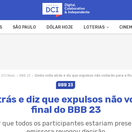
S
SÃO PAULO
DÓLAR HOJE
LOTERIAS
CINEM
A FAZENDA
WEB STORIES
DCI Mais
›
BBB 23
›
Globo volta atrás e diz que expulsos não voltarão para a fin
BBB 23
trás e diz que expulsos não v
final do BBB 23
r que todos os participantes estariam prese
emissora revogou decisão