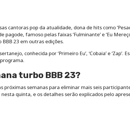
as cantoras pop da atualidade, dona de hits como ‘Pesad
 pagode, famoso pelas faixas ‘Fulminante’ e ‘Eu Mereço 
 BBB 23 em outras edições.
rtanejo, conhecida por ‘Primeiro Eu’, ‘Cobaia’ e ‘Zap’. E
o programa.
ana turbo BBB 23?
s próximas semanas para eliminar mais seis participante
esta quinta, e os detalhes serão explicados pelo apres