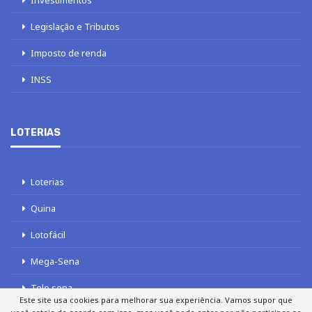
Investimentos
Legislação e Tributos
Imposto de renda
INSS
LOTERIAS
Loterias
Quina
Lotofácil
Mega-Sena
Tele sena
Este site usa cookies para melhorar sua experiência. Vamos supor que