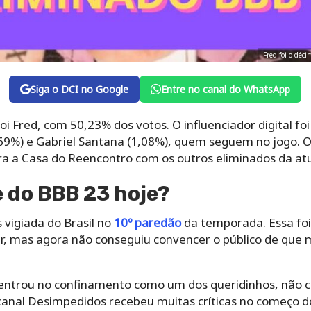
Fred foi o déc
Siga o DCI no Google
Entre no canal do WhatsApp
i Fred, com 50,23% dos votos. O influenciador digital f
69%) e Gabriel Santana (1,08%), quem seguem no jogo. O 
ra a Casa do Reencontro com os outros eliminados da at
 do BBB 23 hoje?
 vigiada do Brasil no
10º paredão
da temporada. Essa foi
r, mas agora não conseguiu convencer o público de que
ue entrou no confinamento como um dos queridinhos, não 
anal Desimpedidos recebeu muitas críticas no começo do