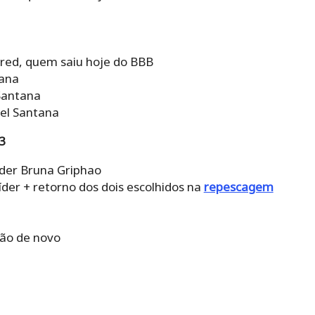
red, quem saiu hoje do BBB
tana
Santana
iel Santana
3
líder Bruna Griphao
íder + retorno dos dois escolhidos na
repescagem
ão de novo