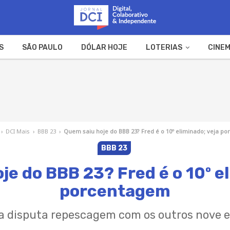
S
SÃO PAULO
DÓLAR HOJE
LOTERIAS
CINEM
A FAZENDA
WEB STORIES
›
DCI Mais
›
BBB 23
›
Quem saiu hoje do BBB 23? Fred é o 10º eliminado; veja p
BBB 23
je do BBB 23? Fred é o 10º el
porcentagem
a disputa repescagem com os outros nove 