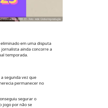
imo eliminado do BBB 23 - Foto: rede Globo/reprodução
oi eliminado em uma disputa
jornalista ainda concorre a
ual temporada.
 a segunda vez que
 merecia permanecer no
conseguiu segurar o
 jogo por não se