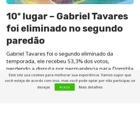
10º lugar – Gabriel Tavares
foi eliminado no segundo
paredão
Gabriel Tavares foi o segundo eliminado da
temporada, ele recebeu 53,3% dos votos,
perdendo a disputa por permanência para Domitila
Barros, que ficou com 46,09%, e Cezar, que somou
Este site usa cookies para melhorar sua experiência. Vamos supor que
você esteja de acordo com isso, mas você pode optar por não participar, se
apenas 0,61% de rejeição no ranking de
desejar.
Aceito
Mais detalhes
porcentagem BBB 23.