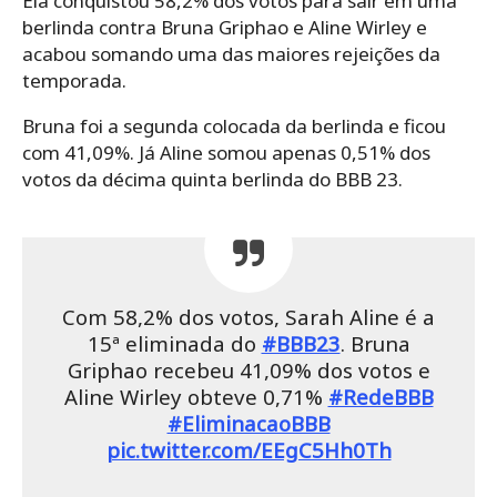
Ela conquistou 58,2% dos votos para sair em uma
berlinda contra Bruna Griphao e Aline Wirley e
acabou somando uma das maiores rejeições da
temporada.
Bruna foi a segunda colocada da berlinda e ficou
com 41,09%. Já Aline somou apenas 0,51% dos
votos da décima quinta berlinda do BBB 23.
Com 58,2% dos votos, Sarah Aline é a
15ª eliminada do
#BBB23
. Bruna
Griphao recebeu 41,09% dos votos e
Aline Wirley obteve 0,71%
#RedeBBB
#EliminacaoBBB
pic.twitter.com/EEgC5Hh0Th