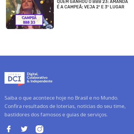
QUEM GANHOU O BBB 23: AMANDA
É A CAMPEÃ; VEJA 2º E 3º LUGAR
Saiba o que acontece hoje no Brasil e no Mundo.
Confira resultados de loterias, notícias do seu time,
bastidores dos famosos e guias de serviços.