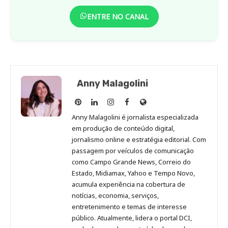
ENTRE NO CANAL
Anny Malagolini
Anny
Anny
Anny
Anny
Site
Malagolini
Malagolini
Malagolini
Malagolini
de
Anny Malagolini é jornalista especializada
no
no
no
no
Anny
em produção de conteúdo digital,
Pinterest
LinkedIn
Instagram
Facebook
Malagolini
jornalismo online e estratégia editorial. Com
passagem por veículos de comunicação
como Campo Grande News, Correio do
Estado, Midiamax, Yahoo e Tempo Novo,
acumula experiência na cobertura de
notícias, economia, serviços,
entretenimento e temas de interesse
público. Atualmente, lidera o portal DCI,