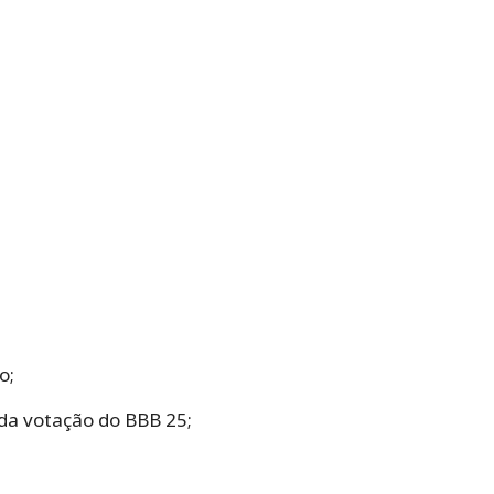
o;
o da votação do BBB 25;