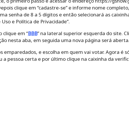
te, o primeiro passo é acessar o endereço https://gshow.g
. Depois clique em “cadastre-se” e informe nome completo,
ma senha de 8 a 5 dígitos e então selecionará as caixinha
so e Política de Privacidade”.
 clique em “
BBB
” na lateral superior esquerda do site. 
ção nesta aba, em seguida uma nova página será aberta
os emparedados, e escolha em quem vai votar. Agora é s
u a pessoa certa e por último clique na caixinha da verifi