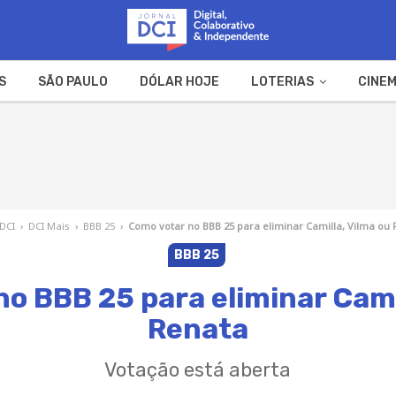
S
SÃO PAULO
DÓLAR HOJE
LOTERIAS
CINEM
A FAZENDA
WEB STORIES
 DCI
›
DCI Mais
›
BBB 25
›
Como votar no BBB 25 para eliminar Camilla, Vilma ou
BBB 25
o BBB 25 para eliminar Cami
Renata
Votação está aberta