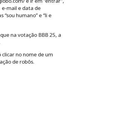
lobo.com/ e ir em “entrar”,
 e-mail e data de
s “sou humano” e “li e
Clique na votação BBB 25, a
.
ó clicar no nome de um
cação de robôs.