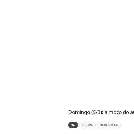
Domingo (9/3): almoço do a
BBB 25
Rede Globo