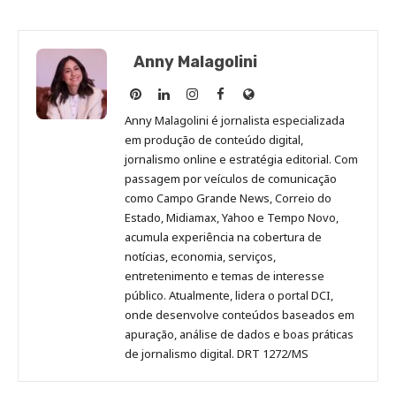
Anny Malagolini
Anny
Anny
Anny
Anny
Site
Malagolini
Malagolini
Malagolini
Malagolini
de
Anny Malagolini é jornalista especializada
no
no
no
no
Anny
em produção de conteúdo digital,
Pinterest
LinkedIn
Instagram
Facebook
Malagolini
jornalismo online e estratégia editorial. Com
passagem por veículos de comunicação
como Campo Grande News, Correio do
Estado, Midiamax, Yahoo e Tempo Novo,
acumula experiência na cobertura de
notícias, economia, serviços,
entretenimento e temas de interesse
público. Atualmente, lidera o portal DCI,
onde desenvolve conteúdos baseados em
apuração, análise de dados e boas práticas
de jornalismo digital. DRT 1272/MS