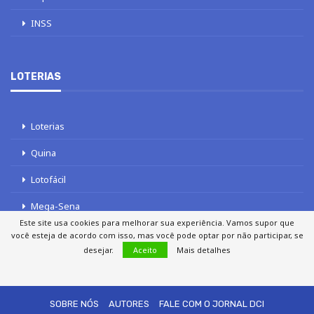
INSS
LOTERIAS
Loterias
Quina
Lotofácil
Mega-Sena
Este site usa cookies para melhorar sua experiência. Vamos supor que
Tele sena
você esteja de acordo com isso, mas você pode optar por não participar, se
desejar.
Aceito
Mais detalhes
SOBRE NÓS
AUTORES
FALE COM O JORNAL DCI