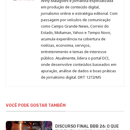
Anny Malagolini é jornalista especializada
no
no
no
no
Anny
em produção de conteúdo digital,
Pinterest
LinkedIn
Instagram
Facebook
Malagolini
jornalismo online e estratégia editorial. Com
passagem por veículos de comunicação
como Campo Grande News, Correio do
Estado, Midiamax, Yahoo e Tempo Novo,
acumula experiência na cobertura de
notícias, economia, serviços,
entretenimento e temas de interesse
público. Atualmente, lidera o portal DCI,
onde desenvolve conteúdos baseados em
apuração, análise de dados e boas práticas
de jornalismo digital. DRT 1272/MS
VOCÊ PODE GOSTAR TAMBÉM
DISCURSO FINAL BBB 26: O QUE