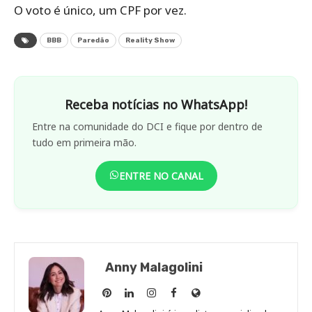
O voto é único, um CPF por vez.
BBB
Paredão
Reality Show
Receba notícias no WhatsApp!
Entre na comunidade do DCI e fique por dentro de
tudo em primeira mão.
ENTRE NO CANAL
Anny Malagolini
Anny
Anny
Anny
Anny
Site
Malagolini
Malagolini
Malagolini
Malagolini
de