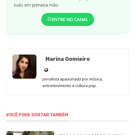
tudo em primeira mão.
ENTRE NO CANAL
Marina Gomieiro
Site
de
Jornalista apaixonada por música,
Marina
entretenimento e cultura pop.
Gomieiro
VOCÊ PODE GOSTAR TAMBÉM