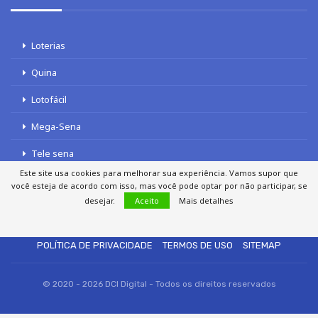
Loterias
Quina
Lotofácil
Mega-Sena
Tele sena
Este site usa cookies para melhorar sua experiência. Vamos supor que
você esteja de acordo com isso, mas você pode optar por não participar, se
desejar.
Aceito
Mais detalhes
SOBRE NÓS
AUTORES
FALE COM O JORNAL DCI
POLÍTICA DE PRIVACIDADE
TERMOS DE USO
SITEMAP
© 2020 - 2026 DCI Digital - Todos os direitos reservados