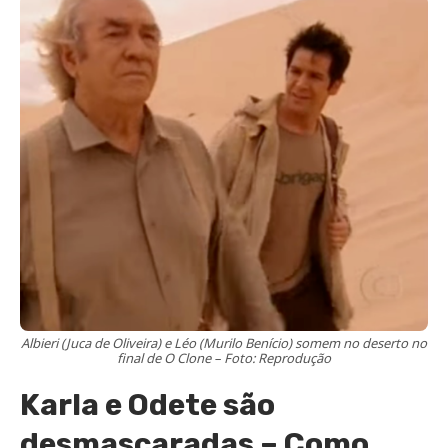
Albieri (Juca de Oliveira) e Léo (Murilo Benício) somem no deserto no
final de O Clone – Foto: Reprodução
Karla e Odete são
desmascaradas – Como