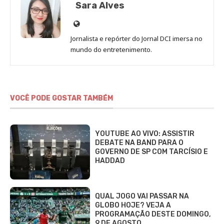
Sara Alves
Site
de
Jornalista e repórter do Jornal DCI imersa no
Sara
mundo do entretenimento.
Alves
VOCÊ PODE GOSTAR TAMBÉM
YOUTUBE AO VIVO: ASSISTIR
DEBATE NA BAND PARA O
GOVERNO DE SP COM TARCÍSIO E
HADDAD
QUAL JOGO VAI PASSAR NA
GLOBO HOJE? VEJA A
PROGRAMAÇÃO DESTE DOMINGO,
9 DE AGOSTO