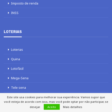
Imposto de renda
INSS
LOTERIAS
Loterias
Quina
Lotofácil
Mega-Sena
Tele sena
Este site usa cookies para melhorar sua experiência. Vamos supor que
você esteja de acordo com isso, mas você pode optar por não participar, se
desejar.
Aceito
Mais detalhes