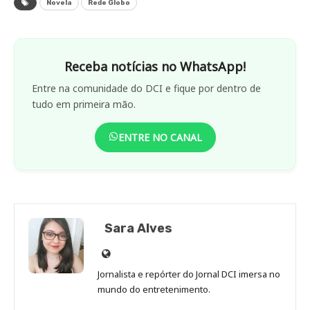
Novela
Rede Globo
Receba notícias no WhatsApp!
Entre na comunidade do DCI e fique por dentro de
tudo em primeira mão.
ENTRE NO CANAL
Sara Alves
Site
de
Jornalista e repórter do Jornal DCI imersa no
Sara
mundo do entretenimento.
Alves