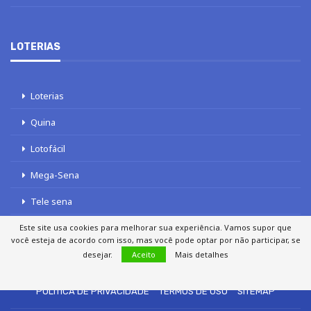
LOTERIAS
Loterias
Quina
Lotofácil
Mega-Sena
Tele sena
Este site usa cookies para melhorar sua experiência. Vamos supor que
você esteja de acordo com isso, mas você pode optar por não participar, se
desejar.
Aceito
Mais detalhes
SOBRE NÓS
AUTORES
FALE COM O JORNAL DCI
POLÍTICA DE PRIVACIDADE
TERMOS DE USO
SITEMAP