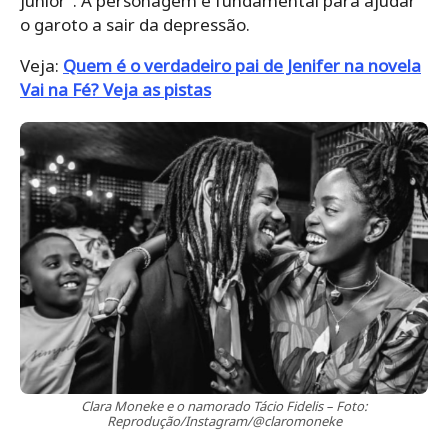
júnior”. A personagem é fundamental para ajudar
o garoto a sair da depressão.
Veja:
Quem é o verdadeiro pai de Jenifer na novela
Vai na Fé? Veja as pistas
Clara Moneke e o namorado Tácio Fidelis – Foto:
Reprodução/Instagram/@claromoneke