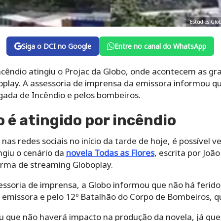
Estúdios Glob
Siga o DCI no Google
Entre no canal do WhatsApp
ncêndio atingiu o Projac da Globo, onde acontecem as gr
oplay. A assessoria de imprensa da emissora informou qu
igada de Incêndio e pelos bombeiros.
o é atingido por incêndio
as redes sociais no início da tarde de hoje, é possível v
ngiu o cenário da
novela Todas as Flores
, escrita por Jo
orma de streaming Globoplay.
ssoria de imprensa, a Globo informou que não há feridos
 emissora e pelo 12º Batalhão do Corpo de Bombeiros, qu
que não haverá impacto na produção da novela, já que 