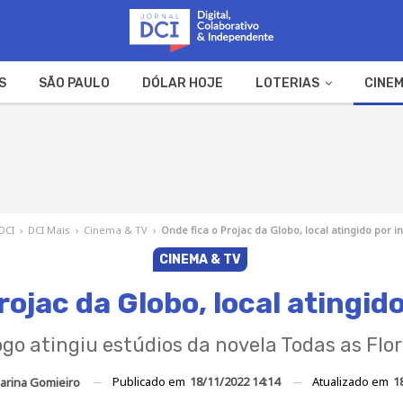
S
SÃO PAULO
DÓLAR HOJE
LOTERIAS
CINEM
A FAZENDA
WEB STORIES
 DCI
›
DCI Mais
›
Cinema & TV
›
Onde fica o Projac da Globo, local atingido por i
CINEMA & TV
rojac da Globo, local atingid
go atingiu estúdios da novela Todas as Flo
Publicado em
18/11/2022 14:14
Atualizado em
1
arina Gomieiro