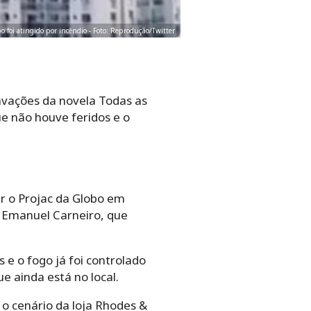
o foi atingido por incêndio - Foto: Reprodução/Twitter
avações da novela Todas as
e não houve feridos e o
er o Projac da Globo em
ão Emanuel Carneiro, que
 e o fogo já foi controlado
e ainda está no local.
o cenário da loja Rhodes &