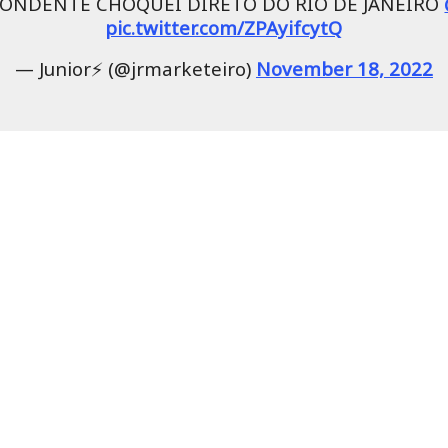
ONDENTE CHOQUEI DIRETO DO RIO DE JANEIRO
pic.twitter.com/ZPAyifcytQ
— Junior⚡️ (@jrmarketeiro)
November 18, 2022