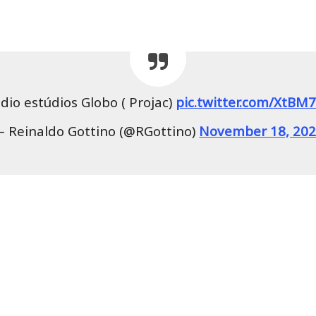
dio estúdios Globo ( Projac)
pic.twitter.com/XtBM
 Reinaldo Gottino (@RGottino)
November 18, 20