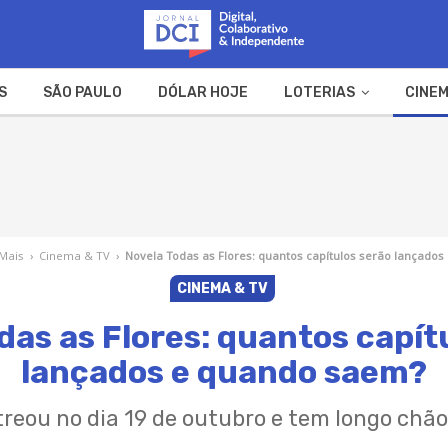
S
SÃO PAULO
DÓLAR HOJE
LOTERIAS
CINEM
A FAZENDA
WEB STORIES
 Mais
›
Cinema & TV
›
Novela Todas as Flores: quantos capítulos serão lançado
CINEMA & TV
das as Flores: quantos capít
lançados e quando saem?
reou no dia 19 de outubro e tem longo chão