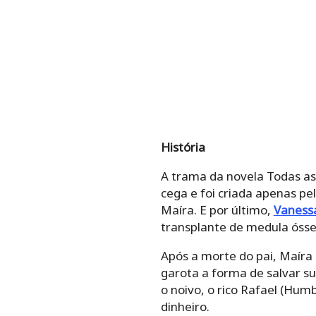
História
A trama da novela Todas as 
cega e foi criada apenas p
Maíra. E por último,
Vanessa
transplante de medula ósse
Após a morte do pai, Maíra 
garota a forma de salvar sua
o noivo, o rico Rafael (Hum
dinheiro.