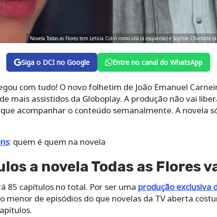
Novela Todas as Flores tem Letícia Colin como vilã (à esquerda) e Sophie Charlotte
Siga o DCI no Google
Entre no canal do WhatsApp
hegou com tudo! O novo folhetim de João Emanuel Carneir
a de mais assistidos da Globoplay. A produção não vai libe
á que acompanhar o conteúdo semanalmente. A novela só
ens
: quem é quem na novela
los a novela Todas as Flores va
rá 85 capítulos no total. Por ser uma
produção exclusiva 
 menor de episódios do que novelas da TV aberta cos
pítulos.