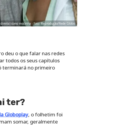
 (à direita) como mocinha - Foto: Reprodução/Rede Globo
o deu o que falar nas redes
rar todos os seus capítulos
 terminará no primeiro
i ter?
da Globoplay
, o folhetim foi
tumam somar, geralmente