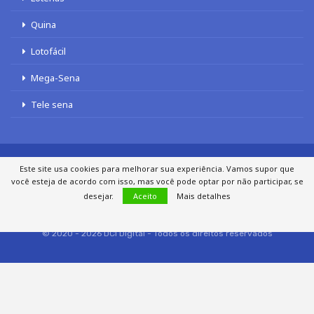
Quina
Lotofácil
Mega-Sena
Tele sena
Este site usa cookies para melhorar sua experiência. Vamos supor que
SOBRE NÓS
AUTORES
FALE COM O JORNAL DCI
você esteja de acordo com isso, mas você pode optar por não participar, se
POLÍTICA DE PRIVACIDADE
TERMOS DE USO
SITEMAP
desejar.
Aceito
Mais detalhes
© 2020 - 2026 DCI Digital - Todos os direitos reservados