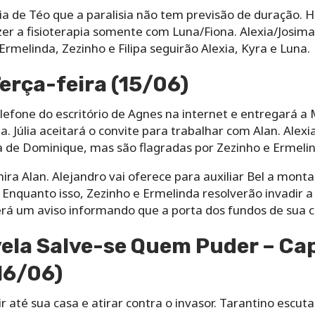
ia de Téo que a paralisia não tem previsão de duração. 
er a fisioterapia somente com Luna/Fiona. Alexia/Josima
Ermelinda, Zezinho e Filipa seguirão Alexia, Kyra e Luna.
Terça-feira (15/06)
elefone do escritório de Agnes na internet e entregará a
a. Júlia aceitará o convite para trabalhar com Alan. Alexi
sa de Dominique, mas são flagradas por Zezinho e Ermeli
ra Alan. Alejandro vai oferece para auxiliar Bel a montar
. Enquanto isso, Zezinho e Ermelinda resolverão invadir
á um aviso informando que a porta dos fundos de sua c
la Salve-se Quem Puder – Cap
16/06)
 até sua casa e atirar contra o invasor. Tarantino escuta