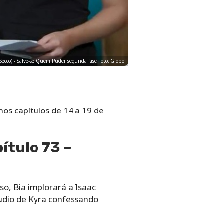
h Secco) - Salve-se Quem Puder segunda fase Foto: Globo
os capítulos de 14 a 19 de
ítulo 73 –
so, Bia implorará a Isaac
udio de Kyra confessando