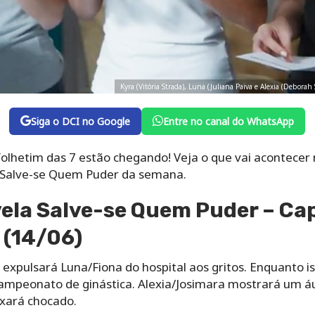
Kyra (Vitória Strada), Luna (Juliana Paiva e Alexia (Debora
Siga o DCI no Google
Entre no canal do WhatsApp
lhetim das 7 estão chegando! Veja o que vai acontecer n
 Salve-se Quem Puder da semana.
la Salve-se Quem Puder – Cap
 (14/06)
 expulsará Luna/Fiona do hospital aos gritos. Enquanto is
campeonato de ginástica. Alexia/Josimara mostrará um á
ixará chocado.