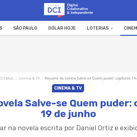
S
SÃO PAULO
DÓLAR HOJE
LOTERIAS
CINEM
A FAZENDA
WEB STORIES
DCI Mais
›
Cinema & TV
›
Resumo da novela Salve-se Quem puder: capítulos 14 
CINEMA & TV
vela Salve-se Quem puder: c
19 de junho
lar na novela escrita por Daniel Ortiz e exib