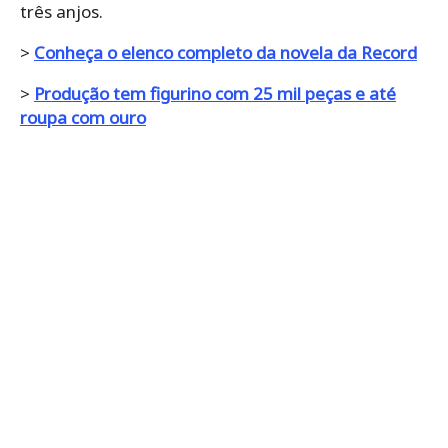
três anjos.
>
Conheça o elenco completo da novela da Record
>
Produção tem figurino com 25 mil peças e até
roupa com ouro