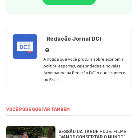
Redação Jornal DCI
Site
de
A notícia que você procura sobre economia,
Redação
política, esportes, celebridades e novelas.
Jornal
Acompanhe na Redação DCI o que acontece
no Brasil.
DCI
VOCÊ PODE GOSTAR TAMBÉM
SESSÃO DA TARDE HOJE: FILME
“VAMOS CONSERTAR O MUNDO”