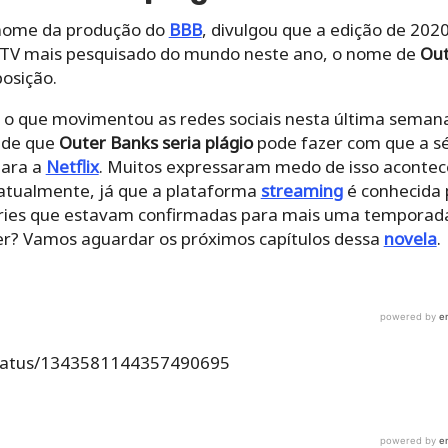
l nome da produção do
BBB
, divulgou que a edição de 2020
 TV mais pesquisado do mundo neste ano, o nome de
Out
posição.
 o que movimentou as redes sociais nesta última seman
 de que
Outer Banks seria plágio
pode fazer com que a sé
para a
Netflix
. Muitos expressaram medo de isso aconte
tualmente, já que a plataforma
streaming
é conhecida p
éries que estavam confirmadas para mais uma temporada
er? Vamos aguardar os próximos capítulos dessa
novela
.
g/status/1343581144357490695