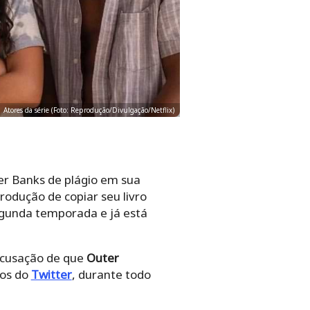
Atores da série (Foto: Reprodução/Divulgação/Netflix)
er Banks de plágio em sua
odução de copiar seu livro
segunda temporada e já está
acusação de que
Outer
dos do
Twitter
, durante todo