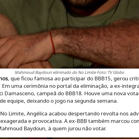
Mahmoud Baydoun eliminado do No Limite Foto: TV Globo
mos
, que ficou famosa ao participar do BBB15, gerou crít
Em uma cerimônia no portal da eliminação, a ex-integr
ci Damasceno, campeã do BBB18. Houve uma nova votaçã
s de equipe, deixando o jogo na segunda semana.
No Limite, Angélica acabou despertando revolta nos ad
a exagerada e provocativa. A ex-BBB também marcou co
ahmoud Baydoun, à quem jurou não votar.