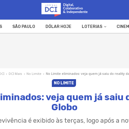
S
SÃO PAULO
DÓLAR HOJE
LOTERIAS
CINEM
A FAZENDA
WEB STORIES
DCI
›
DCI Mais
›
No Limite
›
No Limite eliminados: veja quem já saiu do reality d
NO LIMITE
liminados: veja quem já saiu d
Globo
vivência é exibido às terças, logo após a n