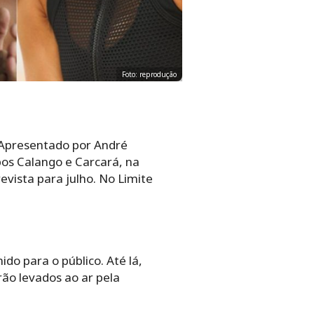
Foto: reprodução
 Apresentado por André
bos Calango e Carcará, na
evista para julho. No Limite
do para o público. Até lá,
rão levados ao ar pela