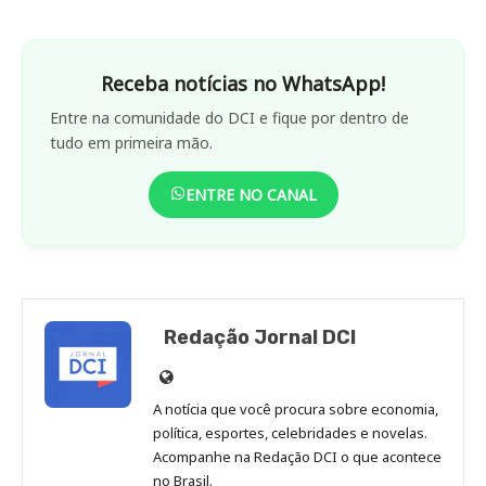
Receba notícias no WhatsApp!
Entre na comunidade do DCI e fique por dentro de
tudo em primeira mão.
ENTRE NO CANAL
Redação Jornal DCI
Site
de
A notícia que você procura sobre economia,
Redação
política, esportes, celebridades e novelas.
Jornal
Acompanhe na Redação DCI o que acontece
no Brasil.
DCI