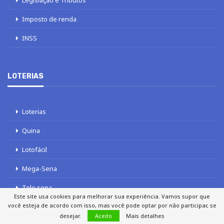
Legislação e Tributos
Imposto de renda
INSS
LOTERIAS
Loterias
Quina
Lotofácil
Mega-Sena
Tele sena
Este site usa cookies para melhorar sua experiência. Vamos supor que
você esteja de acordo com isso, mas você pode optar por não participar, se
desejar.
Aceito
Mais detalhes