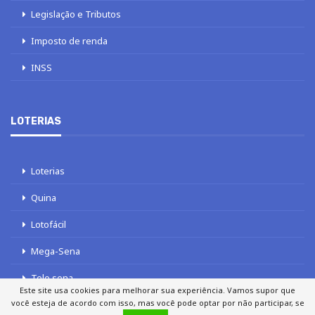
Legislação e Tributos
Imposto de renda
INSS
LOTERIAS
Loterias
Quina
Lotofácil
Mega-Sena
Tele sena
Este site usa cookies para melhorar sua experiência. Vamos supor que
você esteja de acordo com isso, mas você pode optar por não participar, se