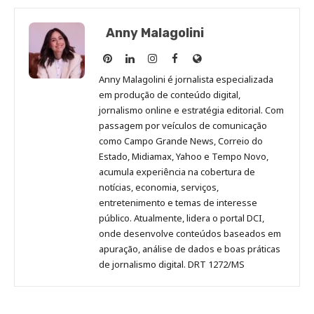
Anny Malagolini
Anny
Anny
Anny
Anny
Site
Malagolini
Malagolini
Malagolini
Malagolini
de
Anny Malagolini é jornalista especializada
no
no
no
no
Anny
em produção de conteúdo digital,
Pinterest
LinkedIn
Instagram
Facebook
Malagolini
jornalismo online e estratégia editorial. Com
passagem por veículos de comunicação
como Campo Grande News, Correio do
Estado, Midiamax, Yahoo e Tempo Novo,
acumula experiência na cobertura de
notícias, economia, serviços,
entretenimento e temas de interesse
público. Atualmente, lidera o portal DCI,
onde desenvolve conteúdos baseados em
apuração, análise de dados e boas práticas
de jornalismo digital. DRT 1272/MS