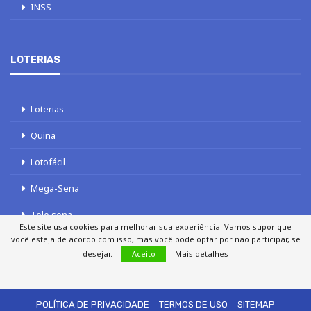
INSS
LOTERIAS
Loterias
Quina
Lotofácil
Mega-Sena
Tele sena
Este site usa cookies para melhorar sua experiência. Vamos supor que
você esteja de acordo com isso, mas você pode optar por não participar, se
desejar.
Aceito
Mais detalhes
SOBRE NÓS
AUTORES
FALE COM O JORNAL DCI
POLÍTICA DE PRIVACIDADE
TERMOS DE USO
SITEMAP