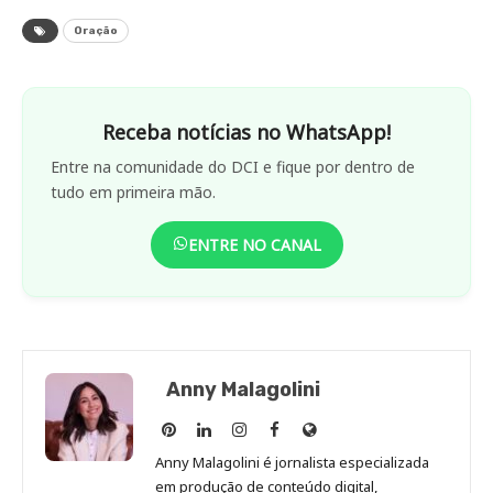
Oração
Receba notícias no WhatsApp!
Entre na comunidade do DCI e fique por dentro de
tudo em primeira mão.
ENTRE NO CANAL
Anny Malagolini
Anny
Anny
Anny
Anny
Site
Malagolini
Malagolini
Malagolini
Malagolini
de
Anny Malagolini é jornalista especializada
no
no
no
no
Anny
em produção de conteúdo digital,