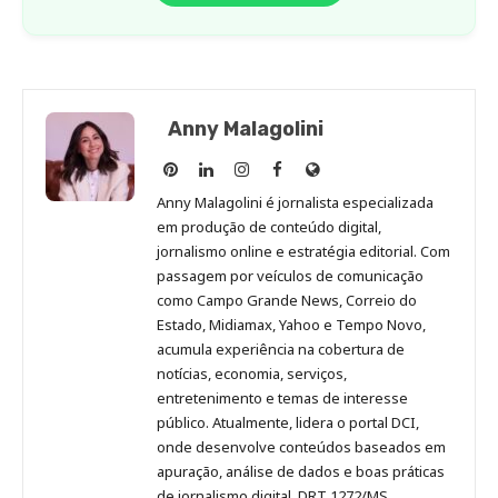
Anny Malagolini
Anny
Anny
Anny
Anny
Site
Malagolini
Malagolini
Malagolini
Malagolini
de
Anny Malagolini é jornalista especializada
no
no
no
no
Anny
em produção de conteúdo digital,
Pinterest
LinkedIn
Instagram
Facebook
Malagolini
jornalismo online e estratégia editorial. Com
passagem por veículos de comunicação
como Campo Grande News, Correio do
Estado, Midiamax, Yahoo e Tempo Novo,
acumula experiência na cobertura de
notícias, economia, serviços,
entretenimento e temas de interesse
público. Atualmente, lidera o portal DCI,
onde desenvolve conteúdos baseados em
apuração, análise de dados e boas práticas
de jornalismo digital. DRT 1272/MS