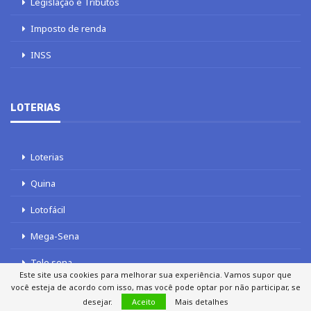
Legislação e Tributos
Imposto de renda
INSS
LOTERIAS
Loterias
Quina
Lotofácil
Mega-Sena
Tele sena
Este site usa cookies para melhorar sua experiência. Vamos supor que
você esteja de acordo com isso, mas você pode optar por não participar, se
desejar.
Aceito
Mais detalhes