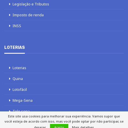
Legislação e Tributos
Imposto de renda
INSS
LOTERIAS
Loterias
Quina
Lotofácil
Mega-Sena
Tele sena
Este site usa cookies para melhorar sua experiência. Vamos supor que
você esteja de acordo com isso, mas você pode optar por não participar, se
desejar.
Aceito
Mais detalhes