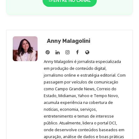
ENTRE NO CANAL
Anny Malagolini
Anny
Anny
Anny
Anny
Site
Malagolini
Malagolini
Malagolini
Malagolini
de
Anny Malagolini é jornalista especializada
no
no
no
no
Anny
em produção de conteúdo digital,
Pinterest
LinkedIn
Instagram
Facebook
Malagolini
jornalismo online e estratégia editorial. Com
passagem por veículos de comunicação
como Campo Grande News, Correio do
Estado, Midiamax, Yahoo e Tempo Novo,
acumula experiência na cobertura de
notícias, economia, serviços,
entretenimento e temas de interesse
público. Atualmente, lidera o portal DCI,
onde desenvolve conteúdos baseados em
apuração, análise de dados e boas práticas