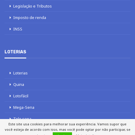
Legislação e Tributos
Imposto de renda
INSS
LOTERIAS
Loterias
Quina
Lotofácil
Mega-Sena
Tele sena
Este site usa cookies para melhorar sua experiência. Vamos supor que
você esteja de acordo com isso, mas você pode optar por não participar, se