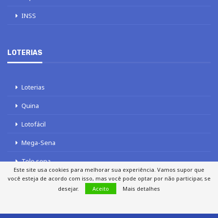
INSS
LOTERIAS
Loterias
Quina
Lotofácil
Mega-Sena
Tele sena
Este site usa cookies para melhorar sua experiência. Vamos supor que
você esteja de acordo com isso, mas você pode optar por não participar, se
desejar.
Aceito
Mais detalhes
SOBRE NÓS
AUTORES
FALE COM O JORNAL DCI