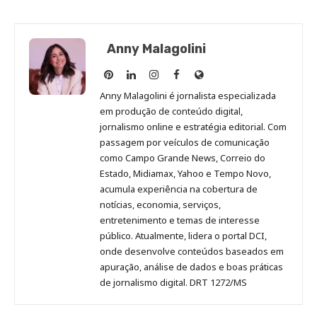
Anny Malagolini
Anny
Anny
Anny
Anny
Site
Malagolini
Malagolini
Malagolini
Malagolini
de
Anny Malagolini é jornalista especializada
no
no
no
no
Anny
em produção de conteúdo digital,
Pinterest
LinkedIn
Instagram
Facebook
Malagolini
jornalismo online e estratégia editorial. Com
passagem por veículos de comunicação
como Campo Grande News, Correio do
Estado, Midiamax, Yahoo e Tempo Novo,
acumula experiência na cobertura de
notícias, economia, serviços,
entretenimento e temas de interesse
público. Atualmente, lidera o portal DCI,
onde desenvolve conteúdos baseados em
apuração, análise de dados e boas práticas
de jornalismo digital. DRT 1272/MS