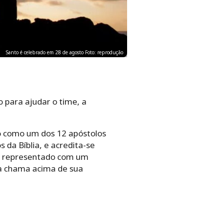
Santo é celebrado em 28 de agosto Foto: reprodução
 para ajudar o time, a
do como um dos 12 apóstolos
s da Bíblia, e acredita-se
nte representado com um
a chama acima de sua