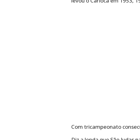
levou o Carioca em 1953, 1
Com tricampeonato consecut
Diz a lenda que São Judas n