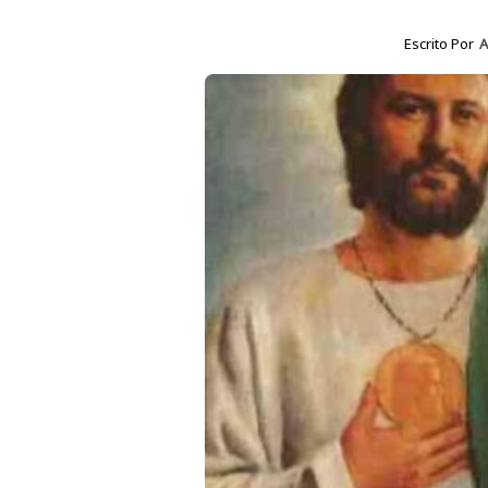
Escrito Por
A