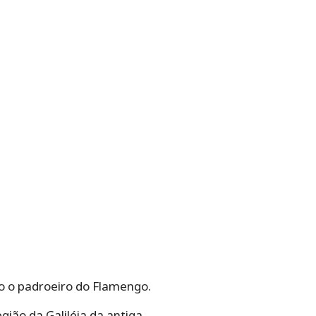
o o padroeiro do Flamengo.
ião da Galiléia da antiga