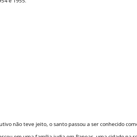
954 e 1955.
ivo não teve jeito, o santo passou a ser conhecido com
asceu em uma família judia em Paneas, uma cidade na reg