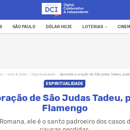
S
SÃO PAULO
DÓLAR HOJE
LOTERIAS
CINEM
A FAZENDA
WEB STORIES
is
›
Vida & Estilo
›
Espiritualidade
›
Aprenda a oração de São Judas Tadeu, pad
ESPIRITUALIDADE
ração de São Judas Tadeu, 
Flamengo
 Romana, ele é o santo padroeiro dos casos
causas perdidas.