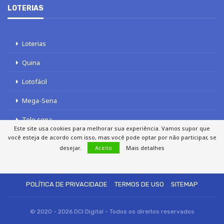
LOTERIAS
Loterias
Quina
Lotofácil
Mega-Sena
Tele sena
Este site usa cookies para melhorar sua experiência. Vamos supor que
você esteja de acordo com isso, mas você pode optar por não participar, se
desejar.
Aceito
Mais detalhes
SOBRE NÓS
AUTORES
FALE COM O JORNAL DCI
POLÍTICA DE PRIVACIDADE
TERMOS DE USO
SITEMAP
© 2020 - 2026 DCI Digital - Todos os direitos reservados