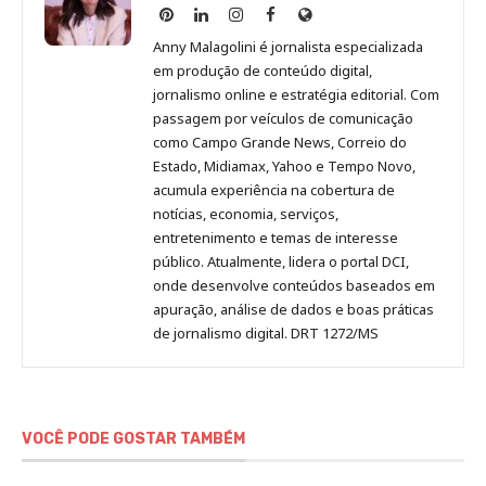
Anny
Anny
Anny
Anny
Site
Malagolini
Malagolini
Malagolini
Malagolini
de
Anny Malagolini é jornalista especializada
no
no
no
no
Anny
em produção de conteúdo digital,
Pinterest
LinkedIn
Instagram
Facebook
Malagolini
jornalismo online e estratégia editorial. Com
passagem por veículos de comunicação
como Campo Grande News, Correio do
Estado, Midiamax, Yahoo e Tempo Novo,
acumula experiência na cobertura de
notícias, economia, serviços,
entretenimento e temas de interesse
público. Atualmente, lidera o portal DCI,
onde desenvolve conteúdos baseados em
apuração, análise de dados e boas práticas
de jornalismo digital. DRT 1272/MS
VOCÊ PODE GOSTAR TAMBÉM