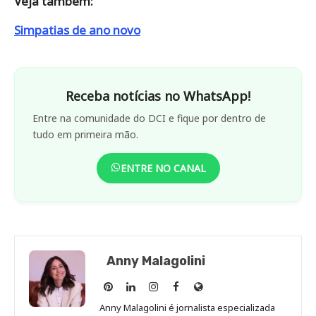
Veja também:
Simpatias de ano novo
Receba notícias no WhatsApp!
Entre na comunidade do DCI e fique por dentro de
tudo em primeira mão.
ENTRE NO CANAL
Anny Malagolini
Anny
Anny
Anny
Anny
Site
Malagolini
Malagolini
Malagolini
Malagolini
de
Anny Malagolini é jornalista especializada