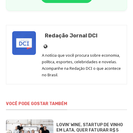
Redação Jornal DCI
Site
de
A notícia que você procura sobre economia,
Redação
política, esportes, celebridades e novelas.
Jornal
Acompanhe na Redação DCI o que acontece
no Brasil.
DCI
VOCÊ PODE GOSTAR TAMBÉM
LOVIN’ WINE, STARTUP DE VINHO
EM LATA, QUER FATURAR R$ 5