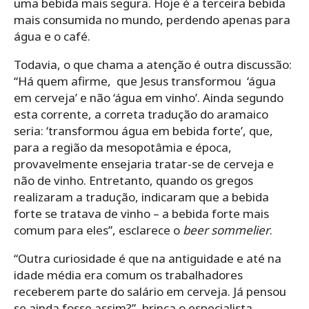
uma bebida mais segura. Hoje é a terceira bebida
mais consumida no mundo, perdendo apenas para
água e o café.
Todavia, o que chama a atenção é outra discussão:
“Há quem afirme, que Jesus transformou ‘água
em cerveja’ e não ‘água em vinho’. Ainda segundo
esta corrente, a correta tradução do aramaico
seria: ‘transformou água em bebida forte’, que,
para a região da mesopotâmia e época,
provavelmente ensejaria tratar-se de cerveja e
não de vinho. Entretanto, quando os gregos
realizaram a tradução, indicaram que a bebida
forte se tratava de vinho – a bebida forte mais
comum para eles”, esclarece o
beer sommelier
.
“Outra curiosidade é que na antiguidade e até na
idade média era comum os trabalhadores
receberem parte do salário em cerveja. Já pensou
se ainda fosse assim?”, brinca o especialista.