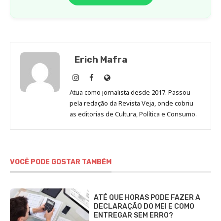
Erich Mafra
Erich
Erich
Site
Mafra
Mafra
de
Atua como jornalista desde 2017. Passou
no
no
Erich
pela redação da Revista Veja, onde cobriu
Instagram
Facebook
Mafra
as editorias de Cultura, Política e Consumo.
VOCÊ PODE GOSTAR TAMBÉM
ATÉ QUE HORAS PODE FAZER A
DECLARAÇÃO DO MEI E COMO
ENTREGAR SEM ERRO?