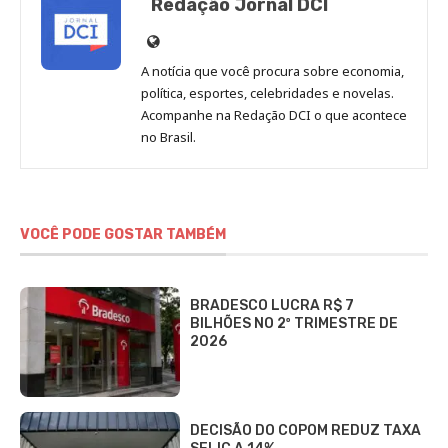
Redação Jornal DCI
Site
de
A notícia que você procura sobre economia,
Redação
política, esportes, celebridades e novelas.
Jornal
Acompanhe na Redação DCI o que acontece
no Brasil.
DCI
VOCÊ PODE GOSTAR TAMBÉM
BRADESCO LUCRA R$ 7
BILHÕES NO 2º TRIMESTRE DE
2026
DECISÃO DO COPOM REDUZ TAXA