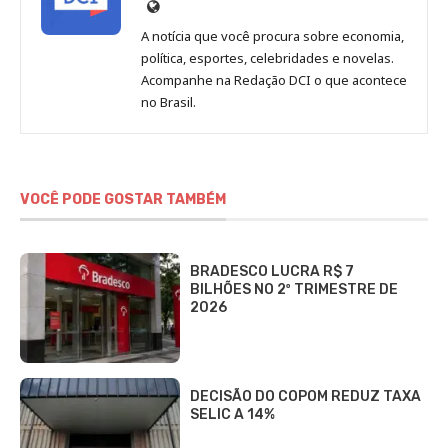
Site
de
A notícia que você procura sobre economia,
Redação
política, esportes, celebridades e novelas.
Jornal
Acompanhe na Redação DCI o que acontece
no Brasil.
DCI
VOCÊ PODE GOSTAR TAMBÉM
BRADESCO LUCRA R$ 7
BILHÕES NO 2º TRIMESTRE DE
2026
DECISÃO DO COPOM REDUZ TAXA
SELIC A 14%