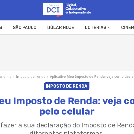
S
SÃO PAULO
DÓLAR HOJE
LOTERIAS
CINEM
A FAZENDA
WEB STORIES
onomia
›
Imposto de renda
›
Aplicativo Meu Imposto de Renda: veja como declar
IMPOSTO DE RENDA
Meu Imposto de Renda: veja c
pelo celular
 fazer a sua declaração do Imposto de Rend
diferentes plataformas.