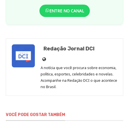
ENTRE NO CANAL
Redação Jornal DCI
Site
de
A notícia que você procura sobre economia,
Redação
política, esportes, celebridades e novelas.
Jornal
Acompanhe na Redação DCI o que acontece
no Brasil.
DCI
VOCÊ PODE GOSTAR TAMBÉM