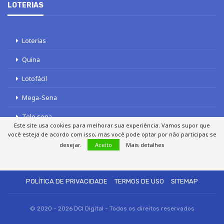
LOTERIAS
Loterias
Quina
Lotofácil
Mega-Sena
Tele sena
Este site usa cookies para melhorar sua experiência. Vamos supor que
você esteja de acordo com isso, mas você pode optar por não participar, se
desejar.
Aceito
Mais detalhes
SOBRE NÓS
AUTORES
FALE COM O JORNAL DCI
POLÍTICA DE PRIVACIDADE
TERMOS DE USO
SITEMAP
© 2020 - 2026 DCI Digital - Todos os direitos reservados