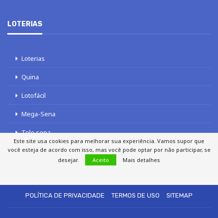
LOTERIAS
Loterias
Quina
Lotofácil
Mega-Sena
Tele sena
Este site usa cookies para melhorar sua experiência. Vamos supor que
você esteja de acordo com isso, mas você pode optar por não participar, se
desejar.
Aceito
Mais detalhes
SOBRE NÓS
AUTORES
FALE COM O JORNAL DCI
POLÍTICA DE PRIVACIDADE
TERMOS DE USO
SITEMAP