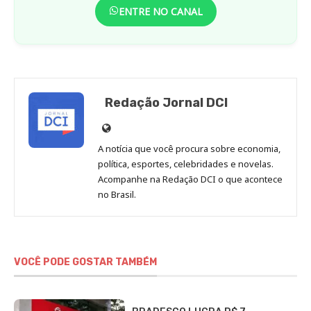
ENTRE NO CANAL
Redação Jornal DCI
Site
de
A notícia que você procura sobre economia,
Redação
política, esportes, celebridades e novelas.
Jornal
Acompanhe na Redação DCI o que acontece
no Brasil.
DCI
VOCÊ PODE GOSTAR TAMBÉM